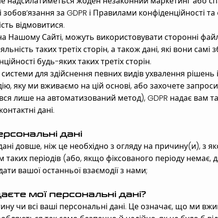
не надсилатиметься жоден незаконний маркетинг або сп
 зобов’язання за GDPR і Правилами конфіденційності та
ість відмовитися.
 на Нашому Сайті, можуть використовувати сторонні файл
льність таких третіх сторін, а також дані, які вони сам
ійності будь-яких таких третіх сторін.
системи для здійснення певних видів ухвалення рішень
дію, яку ми вживаємо на цій основі, або захочете запро
вся лише на автоматизований метод), GDPR надає вам так
онтактні дані.
ерсональні дані
ні довше, ніж це необхідно з огляду на причину(и), з як
 таких періодів (або, якщо фіксованого періоду немає, 
дати вашої останньої взаємодії з нами;
даєте мої персональні дані?
ну чи всі ваші персональні дані. Це означає, що ми вж