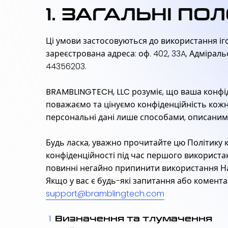
1. ЗАГАЛЬНІ П
Ці умови застосовуються до використання іго
зареєстрована адреса: оф. 402, 33A, Адміраль
44356203.
BRAMBLINGTECH, LLC
розуміє, що ваша конфід
поважаємо та цінуємо конфіденційність кожно
персональні дані лише способами, описаними
Будь ласка, уважно прочитайте цю Політику к
конфіденційності під час першого використа
повинні негайно припинити використання Н
Якщо у вас є будь-які запитання або коментар
support@bramblingtech.com
Визначення та тлумачення