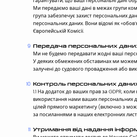
гарантувати, що ваші персональні дані обр
Ми передаємо ваші дані в межах групи ком
група забезпечує захист персональних дан
персональних даних. Вони відомі як «обов’
Європейській Комісії.
Передача персональних дани
Ми не будемо передавати жодні ваші персо
У деяких обмежених обставинах ми можемо 
залучені до судового провадження або вик
Контроль персональних дани
1.1 На додаток до ваших прав за GDPR, кол
використання нами ваших персональних да
цілей прямого маркетингу (включно з можл
за посиланнями в наших електронних листа
Утримання від надання інформ