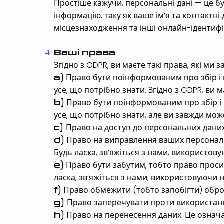
Простіше кажучи, персональні дані — це бу
інформацію, таку як ваше ім’я та контактні
місцезнаходження та інші онлайн-ідентифі
Ваші права
Згідно з GDPR, ви маєте такі права, які ми
Право бути поінформованим про збір і 
a)
усе, що потрібно знати. Згідно з GDPR, ви 
Право бути поінформованим про збір і 
b)
усе, що потрібно знати, але ви завжди мож
Право на доступ до персональних даних,
c)
Право на виправлення ваших персональн
d)
Будь ласка, зв’яжіться з нами, використову
Право бути забутим, тобто право просит
e)
ласка, зв’яжіться з нами, використовуючи н
Право обмежити (тобто запобігти) обро
f)
Право заперечувати проти використанн
g)
Право на перенесення даних. Це означа
h)