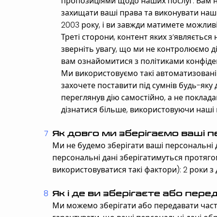
пропозиціями щодо наших послуг. Вам 
захищати ваші права та виконувати наші
2003 року, і ви завжди матимете можлив
Треті сторони, контент яких з’являється
зверніть увагу, що ми не контролюємо дія
вам ознайомитися з політиками конфіденц
Ми використовуємо такі автоматизовані 
захочете поставити під сумнів будь-яку 
переглянув дію самостійно, а не поклада
дізнатися більше, використовуючи наші к
Як довго ми зберігаємо ваші п
Ми не будемо зберігати ваші персональні да
персональні дані зберігатимуться протягом
використовуватися такі фактори): 2 роки з 
Як і де ви зберігаєте або пере
Ми можемо зберігати або передавати части