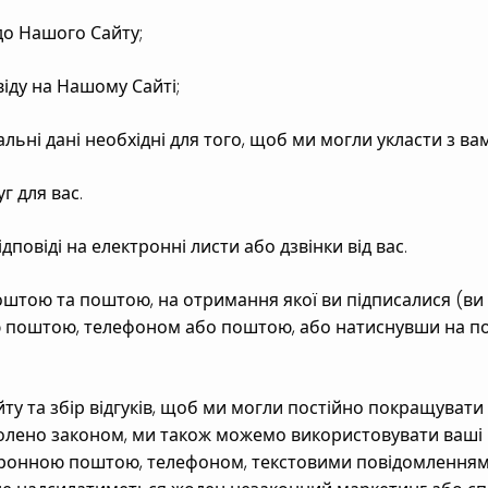
до Нашого Сайту;
WHATSAPP
іду на Нашому Сайті;
ьні дані необхідні для того, щоб ми могли укласти з вам
*Required Fields
г для вас.
повіді на електронні листи або дзвінки від вас.
штою та поштою, на отримання якої ви підписалися (ви 
 поштою, телефоном або поштою, або натиснувши на по
у та збір відгуків, щоб ми могли постійно покращувати 
волено законом, ми також можемо використовувати ваші 
ктронною поштою, телефоном, текстовими повідомленням