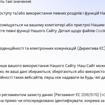
ть такі значення:
оступу та/або використання певних розділів і функцій Н
озміщується на вашому комп’ютері або пристрої Нашим С
е певні функції Нашого Сайту. Деталі щодо файлів Cooki
іденційності та електронних комунікацій (Директива ЄС)
лише вашого використання Нашого Сайту. Наш Сайт може 
ємо, як ваші дані збираються, зберігаються або викорис
ності таких вебсайтів, перш ніж надавати їм будь-які да
регламентом захисту даних (Регламент ЄС 2016/679) («G
жна прямо чи опосередковано ідентифікувати, зокрема за