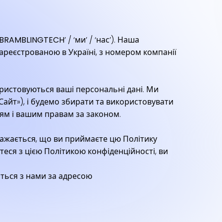
BRAMBLINGTECH
’ / ‘
ми
’ / ‘
нас
’). Наша
зареєстрованою в Україні, з номером компанії
ористовуються ваші персональні дані. Ми
айт»), і будемо збирати та використовувати
ням і вашим правам за законом.
Вважається, що ви приймаєте цю Політику
еся з цією Політикою конфіденційності, ви
жіться з нами за адресою