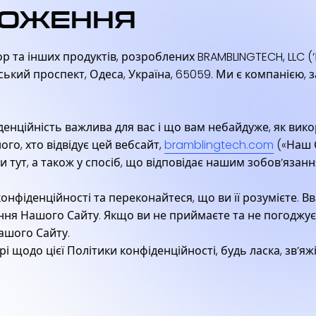
ОЛОЖЕННЯ
р та інших продуктів, розроблених BRAMBLINGTECH, LLC (‘
ський проспект, Одеса, Україна, 65059. Ми є компанією, 
енційність важлива для вас і що вам небайдуже, як вик
го, хто відвідує цей вебсайт,
bramblingtech.com
(«Наш С
 тут, а також у спосіб, що відповідає нашим зобов’язан
онфіденційності та переконайтеся, що ви її розумієте. 
ння Нашого Сайту. Якщо ви не приймаєте та не погоджуєт
ашого Сайту.
і щодо цієї Політики конфіденційності, будь ласка, зв’я