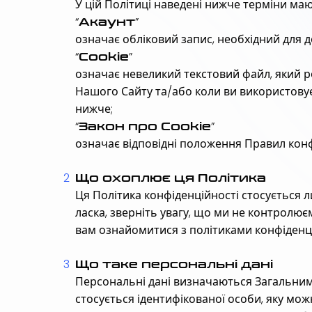
У цій Політиці наведені нижче терміни маю
“
”
Акаунт
означає обліковий запис, необхідний для д
“
”
Cookie
означає невеликий текстовий файл, який р
Нашого Сайту та/або коли ви використовуєт
нижче;
“
”
Закон про Cookie
означає відповідні положення Правил конф
Що охоплює ця Політика
Ця Політика конфіденційності стосується 
ласка, зверніть увагу, що ми не контролю
вам ознайомитися з політиками конфіденцій
Що таке персональні дані
Персональні дані визначаються Загальним 
стосується ідентифікованої особи, яку мо