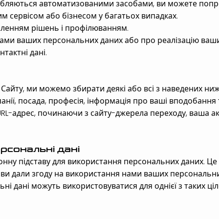
бробляються автоматизованими засобами, ви можете попр
м сервісом або бізнесом у багатьох випадках.
аленням рішень і профілюванням.
ами ваших персональних даних або про реалізацію ваших
тактні дані.
Сайту, ми можемо збирати деякі або всі з наведених ни
анії, посада, професія, інформація про ваші вподобання та
RL-адрес, починаючи з сайту-джерела переходу, ваша акт
рсональні дані
онну підставу для використання персональних даних. Це 
 ви дали згоду на використання нами ваших персональни
ні дані можуть використовуватися для однієї з таких ціл
Choose a convenient