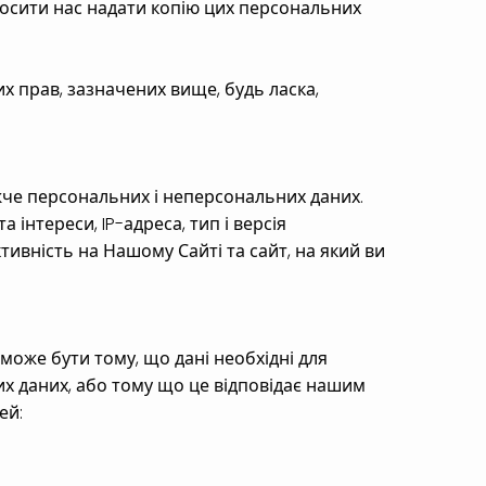
осити нас надати копію цих персональних
 прав, зазначених вище, будь ласка,
жче персональних і неперсональних даних.
 інтереси, IP-адреса, тип і версія
ивність на Нашому Сайті та сайт, на який ви
може бути тому, що дані необхідні для
х даних, або тому що це відповідає нашим
ей:
 way of communication: