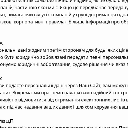
обляються так само безпечно й надійно, як це було б ві
паній, частиною якої ми є. Якщо це передбачає передач
их, вимагаючи від усіх компаній у групі дотримання од
язкові корпоративні правила». Більше інформації про об
х
нальні дані жодним третім сторонам для будь-яких ціл
бути юридично зобов’язані передати певні персональні 
онуємо юридичні зобов’язання, судове рішення чи вказі
х
и ви подаєте персональні дані через Наш Сайт, вам можу
них. Зокрема, ми прагнемо надати вам надійний контр
ивістю відмовитися від отримання електронних листів в
х, під час надання ваших даних і шляхом керування ваш
ації