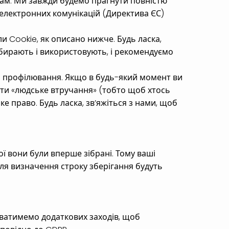
ам. Ми завжди будемо прагнути повністю
 електронних комунікацій (Директива ЄС)
и Cookie, як описано нижче. Будь ласка,
і збирають і використовують, і рекомендуємо
 і профілювання. Якщо в будь-який момент ви
сити «людське втручання» (тобто щоб хтось
е право. Будь ласка, зв’яжіться з нами, щоб
ої вони були вперше зібрані. Тому ваші
для визначення строку зберігання будуть
иватимемо додаткових заходів, щоб