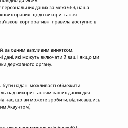
дповідно до GDPR.
у персональних даних за межі ЄЕЗ, наша
накових правил щодо використання
ов’язкові корпоративні правила доступно в
ей, за одним важливим винятком.
дані, які можуть включати й ваші, якщо ми
вки державного органу.
ть бути надані можливості обмежити
оль над використанням ваших даних для
ід нас, що ви можете зробити, відписавшись
им Акаунтом).